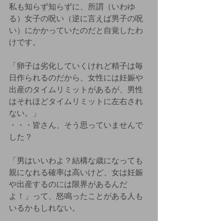
私も知らず知らずに、所謂（いわゆ
る）女子の呪い（逆に言えば男子の呪
い）にかかっていたのだと自覚したわ
けです。
「卵子は劣化していくけれど精子は毎
日作られるのだから、女性には妊娠や
出産のタイムリミットがあるが、男性
はそれほどタイムリミットに左右され
ない。」
・・・皆さん、そう思っていませんで
した？
「男はいいわよ？結構な歳になっても
親になれる確率は高いけど、女は妊娠
や出産するのには限界があるんだ
よ！」って、怒鳴ったことがある人も
いるかもしれない。