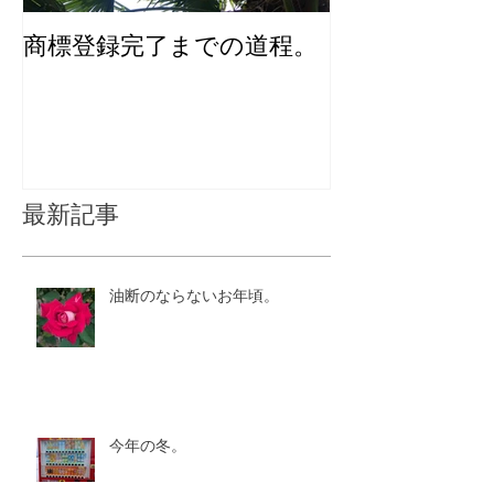
商標登録完了までの道程。
化粧品のユニ
インを考える
最新記事
油断のならないお年頃。
今年の冬。