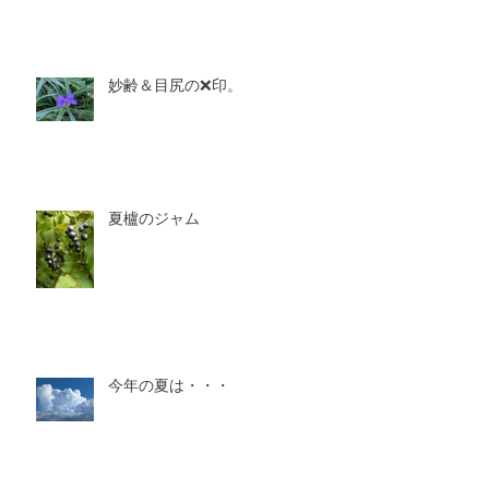
妙齢＆目尻の❌印。
夏櫨のジャム
今年の夏は・・・