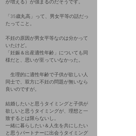
が増える）が強まるのだそうです。
「35歳丸高」って、男女平等の話だっ
たってこと。
不妊の原因が男女平等なのは分かって
いたけど。
「妊娠＆出産適性年齢」についても同
様だと、思いが至っていなかった。
　生理的に適性年齢で子供が欲しい人
同士で、双方に不妊の問題が無いなら
良いのですが。
結婚したいと思うタイミングと子供が
欲しいと思うタイミングが、理想と一
致するとは限らないし。
一緒に暮らしたい＆人生を共にしたい
と思うパートナーに出会うタイミング