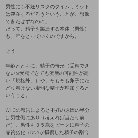
男性にも不妊リスクのタイムリミット
は存在するだろうということが、想像
できたはずなのに。
だって、精子を製造する本体（男性）
も、年をとっていくのですから。
そう。
年齢とともに、精子の奇形（受精でき
ないor受精できても流産の可能性が高
い「規格外」）や、そもそも卵子にた
どり着けない虚弱な精子が増加すると
いうこと。
WHOの報告によると不妊の原因の半分
は男性側にあり（考えれば当たり前
だ）、男性も３５歳をピークに精子の
品質劣化（DNAが損傷した精子の割合