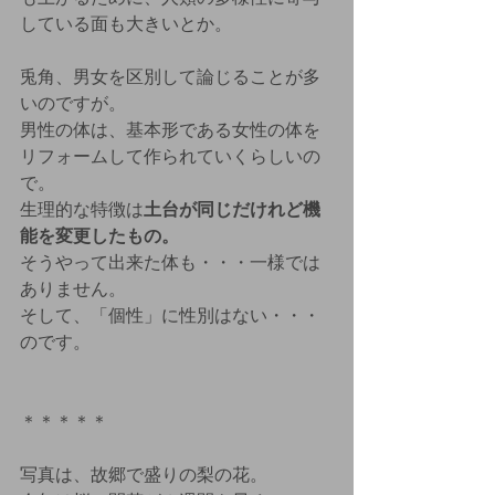
している面も大きいとか。
兎角、男女を区別して論じることが多
いのですが。
男性の体は、基本形である女性の体を
リフォームして作られていくらしいの
で。
生理的な特徴は
土台が同じだけれど機
能を変更したもの。
そうやって出来た体も・・・一様では
ありません。
そして、「個性」に性別はない・・・
のです。
＊＊＊＊＊
写真は、故郷で盛りの梨の花。