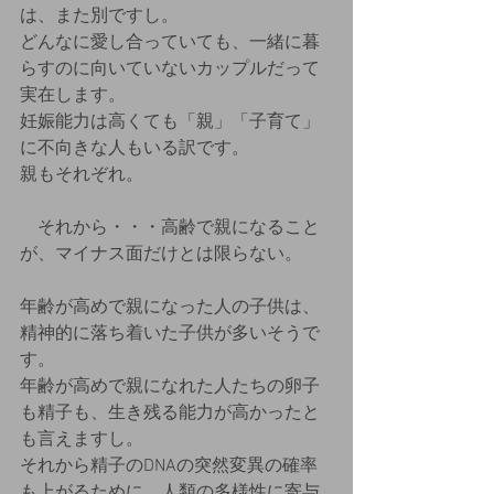
は、また別ですし。
どんなに愛し合っていても、一緒に暮
らすのに向いていないカップルだって
実在します。
妊娠能力は高くても「親」「子育て」
に不向きな人もいる訳です。
親もそれぞれ。
　それから・・・高齢で親になること
が、マイナス面だけとは限らない。
年齢が高めで親になった人の子供は、
精神的に落ち着いた子供が多いそうで
す。
年齢が高めで親になれた人たちの卵子
も精子も、生き残る能力が高かったと
も言えますし。
それから精子のDNAの突然変異の確率
も上がるために、人類の多様性に寄与