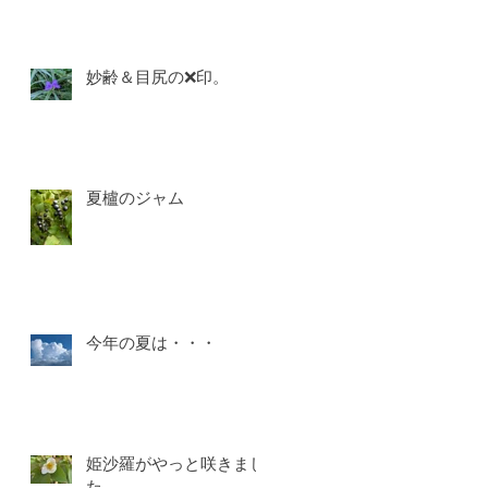
妙齢＆目尻の❌印。
夏櫨のジャム
今年の夏は・・・
姫沙羅がやっと咲きまし
た。