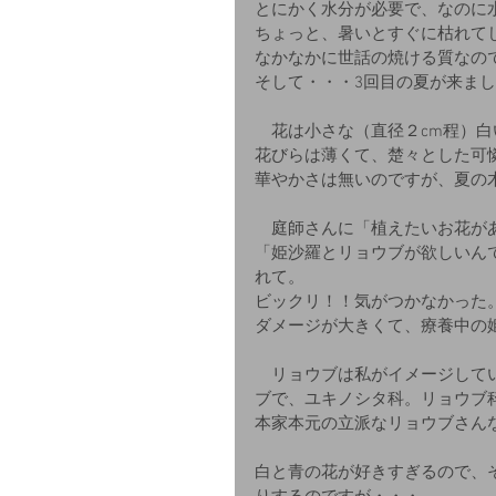
とにかく水分が必要で、なのに
ちょっと、暑いとすぐに枯れて
なかなかに世話の焼ける質なの
そして・・・3回目の夏が来ま
　花は小さな（直径２cm程）
花びらは薄くて、楚々とした可
華やかさは無いのですが、夏の
　庭師さんに「植えたいお花が
「姫沙羅とリョウブが欲しいん
れて。
ビックリ！！気がつかなかった
ダメージが大きくて、療養中の
　リョウブは私がイメージして
ブで、ユキノシタ科。リョウブ
本家本元の立派なリョウブさん
白と青の花が好きすぎるので、