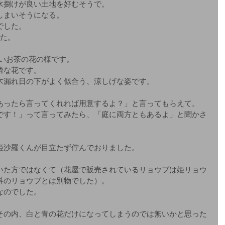
水捌けが良い土地を好むそうで。
しまいそうになる。
でした。
した。
白いお茶の花の様です。
憐な花です。
木漏れ日の下がよく似合う、涼しげな姿です。
あったら言ってくれれば用意するよ？」と言ってもらえて。
です！」って言ってみたら、「庭に両方ともあるよ」と聞かさ
。
姫沙羅くんが目立たず佇んでおりました。
いた方ではなくて（花屋で販売されているリョウブは姫リョウ
科のリョウブとは別物でした）。
なのでした。
その内、白と青の花だけになってしまうのでは無いかと思った