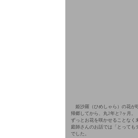
　姫沙羅（ひめしゃら）の花が
帰郷してから、丸2年と7ヶ月。
ずっとお花を咲かせることなく
庭師さんのお話では「とっても
でした。