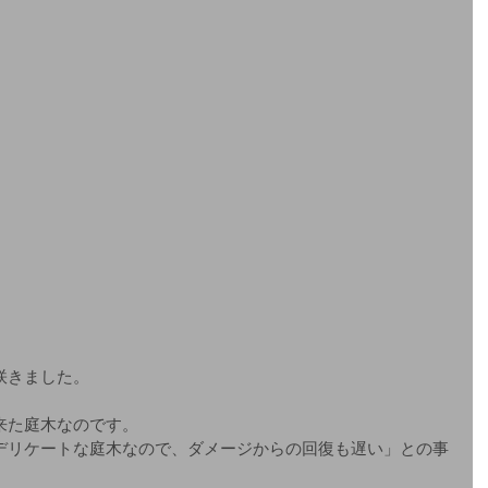
咲きました。
来た庭木なのです。
デリケートな庭木なので、ダメージからの回復も遅い」との事