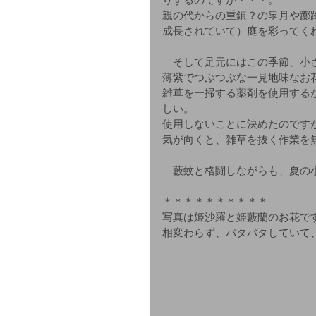
りするのですが・・・。
親の代からの重鎮？の皐月や躑
成長されていて）庭を彩ってく
　そして足元にはこの季節、小
薄紫でつぶつぶな一見地味なお
雑草を一掃する薬剤を使用する
しい。
使用しないことに決めたのです
気が向くと、雑草を抜く作業を
　藪蚊と格闘しながらも、夏の
＊＊＊＊＊＊＊＊＊＊
写真は姫沙羅と姫藪蘭のお花で
相変わらず、バタバタしていて