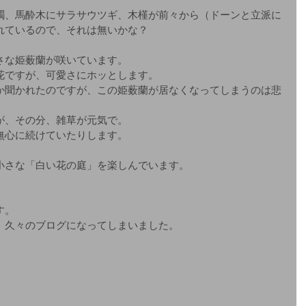
躅、馬酔木にサラサウツギ、木槿が前々から（ドーンと立派に
れているので、それは無いかな？
さな姫薮蘭が咲いています。
花ですが、可愛さにホッとします。
か聞かれたのですが、この姫薮蘭が居なくなってしまうのは悲
が、その分、雑草が元気で。
無心に続けていたりします。
小さな「白い花の庭」を楽しんでいます。
す。
、久々のブログになってしまいました。