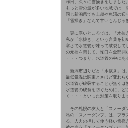
昨日、久々に雪掻きをしました
もっと雪の量が多い地域では「
同じ新潟県でも上越や魚沼の辺
「雪掻き」なんて甘いもんじゃ
　更に寒いところでは、「水抜
私が「水抜き」という言葉を初
寒さで水道管が凍って破裂して
の元栓を閉じて、蛇口を全部開
・・・つまり、水道管の中にあ
　新潟市辺りだと「水抜き」は
最低気温は関東とさほど変わら
水道管が破裂することが無くは
水道管の破裂を防ぐために、ど
く・・・といった対策を取りま
　その札幌の友人と「スノーダ
私の「スノーダンプ」は、プラ
る、人力の押して使う軽い雪掻
彼の言う「スノーダンプ」は、