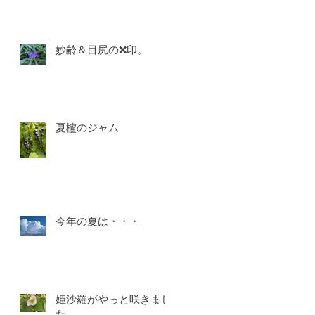
妙齢＆目尻の❌印。
夏櫨のジャム
今年の夏は・・・
姫沙羅がやっと咲きまし
た。