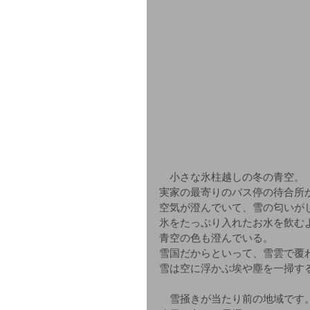
　小さな氷柱越しの冬の青空。
実家の最寄りのバス停の待合所
空気が澄んでいて、雪の匂いが
氷をたっぷり入れたお水を飲む
青空の色も澄んでいる。
雪国だからといって、雪雲で覆
雪は空に浮かぶ埃や塵を一掃す
　雪掻きが当たり前の地域です