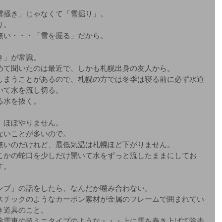
。
雪掻き」じゃなくて「雪掘り」。
り。
無い・・・「雪を掘る」だから。
き」が常識。
めて聞いたのは最近で、しかも札幌出身の友人から。
しまうことがあるので、札幌の方では冬季は寝る前に必ず水道
いて水を流し切る。
る水を抜く。
、ほぼやりません。
ないことが多いので。
無いのだけれど、最低気温は札幌ほど下がりません。
こかの蛇口を少しだけ開いて水をずっと流したままにしてお
す。
ンプ」の話をしたら、なんだか噛み合わない。
スチックのようなカーボン素材が金属のフレームで囲まれてい
き道具のこと。
除雪車の超ミニタイプのような・・・上に雪を巻き上げて除去