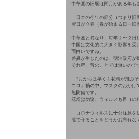
中華圏の旧暦は閏月がある年も
　日本の今年の節分（つまり旧
翌日が立春（春が始まる日＝旧
中華圏と異なり、毎年１〜２日
中国は文化的に大きく影響を受
面白いですね。
差異が生じたのは、明治政府が
それ程、昔のことでは無いので
　2月からは早くも花粉が飛ぶ
コロナ禍の中、マスクのおかげ
無防備です。
花粉は勿論、ウィルスも目（の
　コロナウィルスに十分注意を
湿で守ることをどうかお忘れな