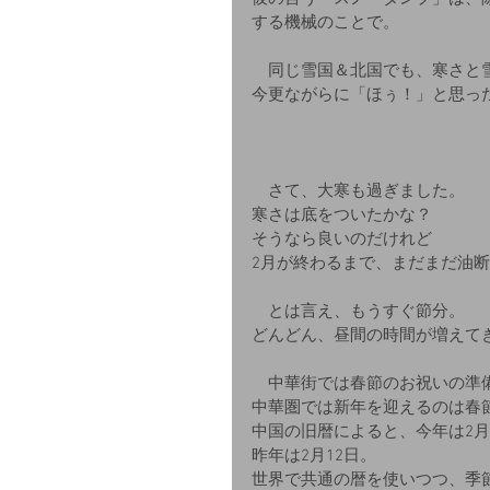
する機械のことで。
　同じ雪国＆北国でも、寒さと
今更ながらに「ほぅ！」と思っ
　さて、大寒も過ぎました。
寒さは底をついたかな？
そうなら良いのだけれど
2月が終わるまで、まだまだ油
　とは言え、もうすぐ節分。
どんどん、昼間の時間が増えて
　中華街では春節のお祝いの準
中華圏では新年を迎えるのは春
中国の旧暦によると、今年は2月
昨年は2月12日。
世界で共通の暦を使いつつ、季