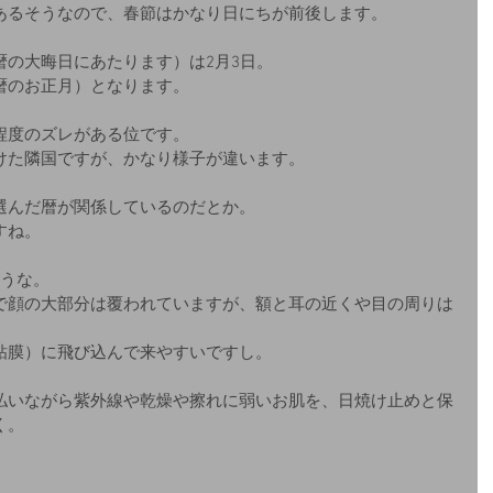
あるそうなので、春節はかなり日にちが前後します。
暦の大晦日にあたります）は2月3日。
暦のお正月）となります。
程度のズレがある位です。
けた隣国ですが、かなり様子が違います。
選んだ暦が関係しているのだとか。
すね。
そうな。
で顔の大部分は覆われていますが、額と耳の近くや目の周りは
粘膜）に飛び込んで来やすいですし。
払いながら紫外線や乾燥や擦れに弱いお肌を、日焼け止めと保
く。