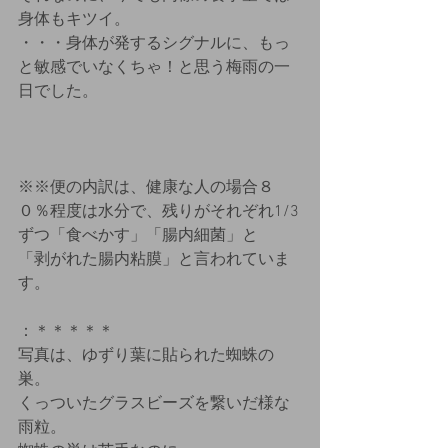
身体もキツイ。
・・・身体が発するシグナルに、もっ
と敏感でいなくちゃ！と思う梅雨の一
日でした。
※※便の内訳は、健康な人の場合８
０％程度は水分で、残りがそれぞれ1/3
ずつ「食べかす」「腸内細菌」と
「剥がれた腸内粘膜」と言われていま
す。
：＊＊＊＊＊
写真は、ゆずり葉に貼られた蜘蛛の
巣。
くっついたグラスビーズを繋いだ様な
雨粒。