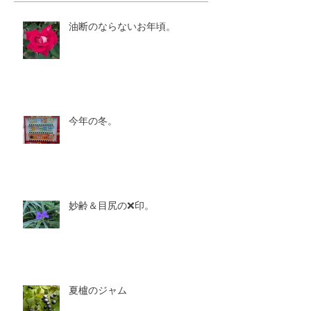
油断のならないお年頃。
今年の冬。
妙齢＆目尻の❌印。
夏櫨のジャム