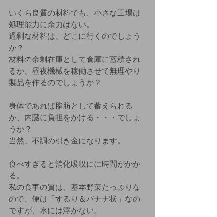
いくら良質の材料でも、小さな工場は
処理能力に余力はない。
過剰な材料は、どこに行くのでしょう
か？
材料の余剰在庫として倉庫に蓄積され
るか、昼夜機械を稼働させて無理やり
製品を作るのでしょうか？
身体であれば脂肪として蓄えられる
か、内臓に負担をかける・・・でしょ
うか？
当然、不調の引き金になります。
食べすぎると消化吸収にに時間がかか
る。
私の食事の質は、基本野菜たっぷりな
ので、便は「するり＆バナナ状」なの
ですが、水には浮かない。