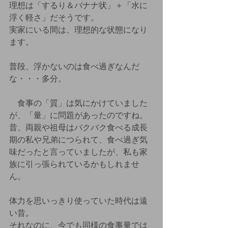
理想は「するり＆バナナ状」＋「水に
浮く軽さ」だそうです。
実家にいる間は、理想的な状態になり
ます。
普段、浮かないのは食べ過ぎなんだ
な・・・多分。
　食事の「質」は気にかけていました
が、「量」に問題があったのですね。
昔、両親や祖母はバクバク食べる成長
期の私や兄弟につられて、食べ過ぎ気
味だったと言っていましたが、私も家
族に引っ張られているかもしれませ
ん。
体力を思いっきり使っていた時代は遠
い昔。
それなのに、今でも同様の食事量では