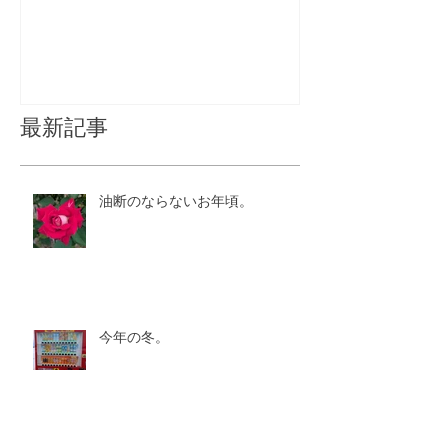
インを考える
最新記事
油断のならないお年頃。
今年の冬。