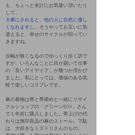
も、ちょっと余計にお気遣い頂いたり
して。
大事にされると、他の人に自然に優し
くなれます
し。そうやってお互いに気
遣えると、幸せのサイクルが回ってい
きますね。
歩幅が狭くなるのでゆっくり歩く訳で
すが、いろんなことに目が届いて仕事
の「良いアイデイア」が幾つか浮かび
ました。私にとっては、価値のある気
軽で楽しいコスプレです。
麻の着物は帯と帯締めと一緒にリサイ
クルショップの「グリーンBOX」さん
で１年前に購入しました。帯上げの代
わりは無印良品の麻のストール。下駄
は、大好きなミズドリさんのもの。