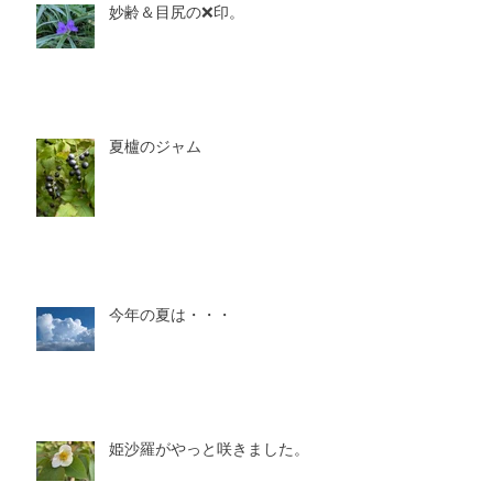
妙齢＆目尻の❌印。
夏櫨のジャム
今年の夏は・・・
姫沙羅がやっと咲きました。