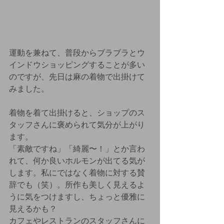
運動を兼ねて、普段からブラブラとウ
インドウショッピングすることが多い
のですが、先日は麻の着物で出掛けて
みました。
着物を着て出掛けると、ショップのス
タッフさんに褒められて気分が上がり
ます。
「素敵ですね」「綺麗〜！」とか言わ
れて、何か良いホルモンが出てる気が
します。私にではなく着物に対する賛
辞でも（笑）。所作も美しく見えるよ
うに気をつけますし、ちょっと優雅に
見えるかも？
カフェやレストランのスタッフさんに