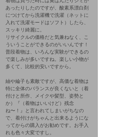
着物は買った時には黄ばんだりシミが
あったりしたのですが、酸素系漂白剤
につけてから洗濯機で洗濯（ネットに
入れて洗濯モードはソフト）したら、
スッキリ綺麗に。
リサイクルの価格だと気兼ねなく、こ
ういうことができるのがいいんです！
普段着物は、いろんな実験ができるの
で楽しみが多いですね。楽しい小物が
多くて、比較的安いですから。
紬や綸子も素敵ですが、高価な着物は
特に全体のバランスが良くないと（着
付けと所作、メイクや髪型、姿勢と
か）『（着物はいいけど）残念
ね〜！』と言われてしまいがちなの
で、着付けがちゃんと出来るようにな
ってからの購入がお勧めです。お手入
れも色々大変ですし。