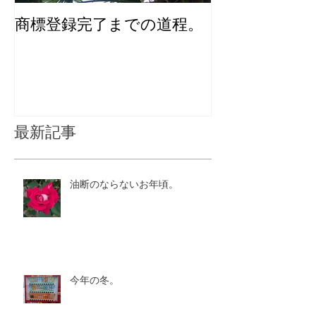
商標登録完了までの道程。
化粧品のユニ
インを考える
最新記事
油断のならないお年頃。
今年の冬。