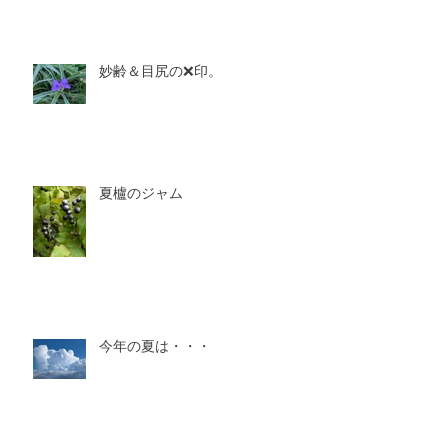
妙齢＆目尻の❌印。
夏櫨のジャム
今年の夏は・・・