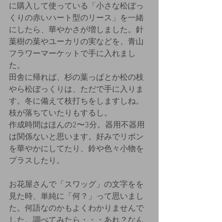
に購入して使っている「小さな松ぼっ
くりの赤いハート型のリース」を一緒
にしたら、華やかさが増しました。針
葉樹の葉やユーカリの実などを、青山
フラワーマーケットで手に入れまし
た。
田舎に帰れば、杉の葉っぱとか松の枝
やら松ぼっくりは、ただで手に入りま
す。冬に備えて枝打ちをしますしね。
枝が落ちていたりもするし。
作成時間はほんの2〜3分。器用不器用
は関係ないと思います。好みでリボン
を華やかにしてたり、鈴や色々小物を
プラスしたり。
お花屋さんで「スワッグ」の文字をを
見た時、単純に「何？」って思いまし
た。何語なのかもよくわかりませんで
した。調べてみたら・・・あれ？なん