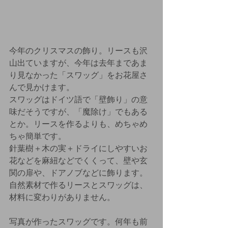
今年のクリスマスの飾り。リースも沢
山出ていますが、今年は去年まであま
り見なかった「スワッグ」をお花屋さ
んで見かけます。
スワッグはドイツ語で「壁飾り」の意
味だそうですが、「魔除け」でもある
とか。リースを作るよりも、めちゃめ
ちゃ簡単です。
針葉樹＋木の実＋ドライにしやすいお
花などを麻紐などでくくって、壁や玄
関の扉や、ドアノブなどに飾ります。
自然素材で作るリースとスワッグは、
材料に変わりがありません。
写真が作ったスワッグです。何年も前