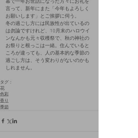
暮で一年お世話になった方々にお礼を
言って、新年にまた「今年もよろしく
お願いします」とご挨拶に伺う。
冬の過ごし方には民族性が出ているの
は勿論ですけれど、10月末のハロウイ
ンなんかも元々収穫祭で、秋の神社の
お祭りと根っこは一緒。住んでいると
ころが違っても、人の基本的な季節の
過ごし方は、そう変わりがないのかも
しれません。
タグ：
花
色彩
香り
季節