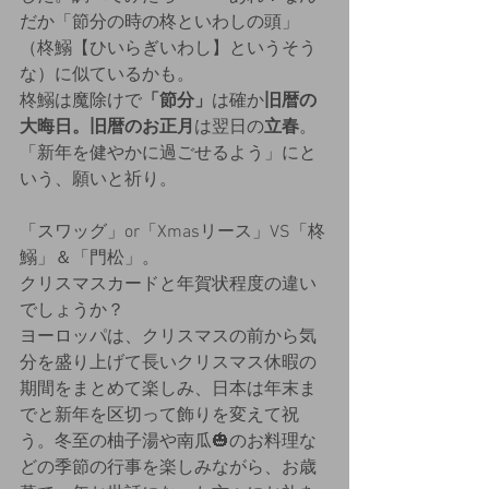
だか「節分の時の柊といわしの頭」
（柊鰯【ひいらぎいわし】というそう
な）に似ているかも。
柊鰯は魔除けで
「節分」
は確か
旧暦の
大晦日。旧暦のお正月
は翌日の
立春
。
「新年を健やかに過ごせるよう」にと
いう、願いと祈り。
「スワッグ」or「Xmasリース」VS「柊
鰯」＆「門松」。
クリスマスカードと年賀状程度の違い
でしょうか？
ヨーロッパは、クリスマスの前から気
分を盛り上げて長いクリスマス休暇の
期間をまとめて楽しみ、日本は年末ま
でと新年を区切って飾りを変えて祝
う。冬至の柚子湯や南瓜🎃のお料理な
どの季節の行事を楽しみながら、お歳