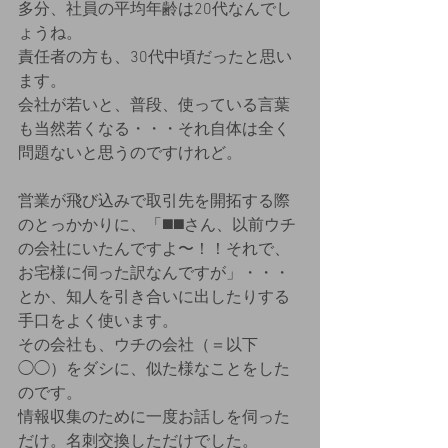
多分、社員の平均年齢は20代なんでし
ょうね。
責任者の方も、30代中頃だったと思い
ます。
会社が若いと、普段、使っている言葉
も当然若くなる・・・それ自体は全く
問題ないと思うのですけれど。
営業が飛び込みで取引先を開拓する際
のとっかかりに、「◼️◼️さん、以前ウチ
の会社にいたんですよ〜！！それで、
お宅様に伺った訳なんですが」・・・
とか、知人を引き合いに出したりする
手口をよく使います。
その会社も、ウチの会社（＝以下
◯◯）をダシに、似た様なことをした
のです。
情報収集のために一度お話しを伺った
だけ。名刺交換しただけでした。