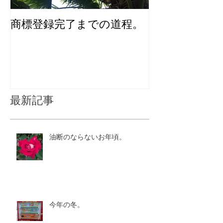
商標登録完了までの道程。
化粧品のユニ
インを考える
最新記事
油断のならないお年頃。
今年の冬。