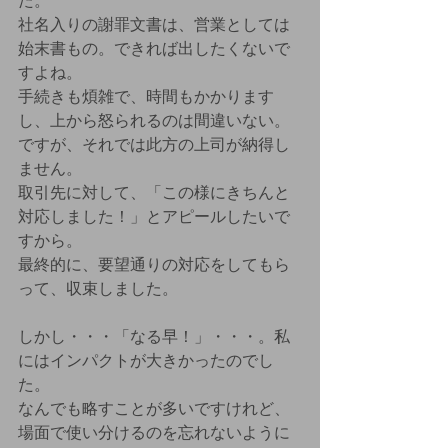
た。
社名入りの謝罪文書は、営業としては
始末書もの。できれば出したくないで
すよね。
手続きも煩雑で、時間もかかります
し、上から怒られるのは間違いない。
ですが、それでは此方の上司が納得し
ません。
取引先に対して、「この様にきちんと
対応しました！」とアピールしたいで
すから。
最終的に、要望通りの対応をしてもら
って、収束しました。
しかし・・・「なる早！」・・・。私
にはインパクトが大きかったのでし
た。
なんでも略すことが多いですけれど、
場面で使い分けるのを忘れないように