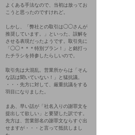
よくある手法なので、当初は放ってお
こうと思ったのですけれど。
しかし、「弊社との取引は◯◯さんが
推奨しています。」といった、誤解を
させる表現だったようです。取引先に
「◯◯＊＊＊特別プラン！」と銘打っ
たチラシを持参したらしいので。
取引先は大混乱。営業所からは「そん
な話は聞いていない！」と猛抗議。
・・・先方に対して、厳重抗議をする
羽目になりました。
まあ、早い話が「社名入りの謝罪文を
提出して欲しい」と要望した訳です。
先方は、営業部名の謝罪文ならすぐ出
せますが・・・と言って抵抗しまし