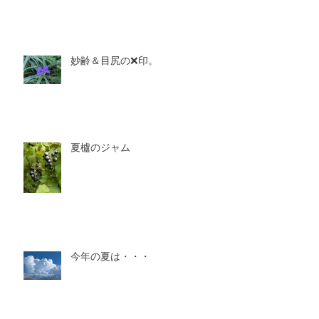
妙齢＆目尻の❌印。
夏櫨のジャム
今年の夏は・・・