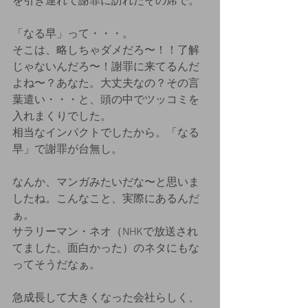
を引き連れて謝罪に訪れたその席で。
「なる早」って・・・。
そこは、略しちゃダメだろ〜！！了解
じゃないんだろ〜！謝罪に来てるんだ
よね〜？あなた。大丈夫なの？その言
葉遣い・・・と、頭の中でツッコミを
入れまくりでした。
相当なインパクトでしたから。「なる
早」で謝罪が台無し。
なんか、マンガみたいだな〜と思いま
したね。こんなこと、実際にあるんだ
ぁ。
サラリーマン・ネオ（NHKで放送され
てました。面白かった）のネタにもな
ってそうだなぁ。
急成長して大きくなった会社らしく、