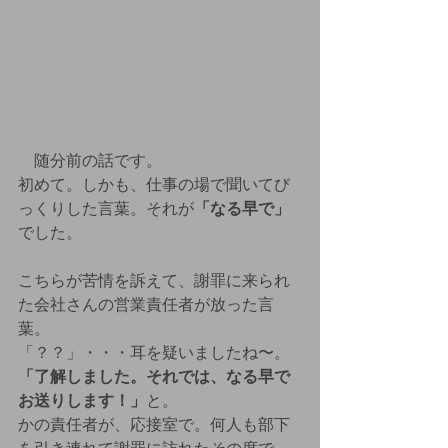
　随分前の話です。
初めて。しかも、仕事の場で聞いてび
っくりした言葉。それが
「なる早で」
でした。
こちらが苦情を訴えて、謝罪に来られ
た会社さんの営業責任者が放った言
葉。
「？？」・・・耳を疑いましたね〜。
「了解しました。それでは、なる早で
お送りします！」
と。
かの責任者が、応接室で。何人も部下