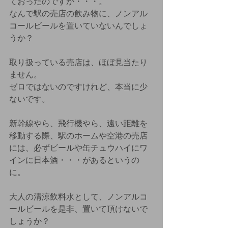
ておったのですが・・・。
なんで駅の売店の飲み物に、ノンアル
コールビールを置いていないんでしょ
うか？
取り扱っている売店は、ほぼ見当たり
ません。
ゼロではないのですけれど、本当に少
ないです。
新幹線やら、飛行機やら、遠い距離を
移動する際、駅のホームや空港の売店
には、必ずビールや缶チュウハイにワ
インに日本酒・・・があるというの
に。
大人の清涼飲料水として、ノンアルコ
ールビールを是非、置いて頂けないで
しょうか？