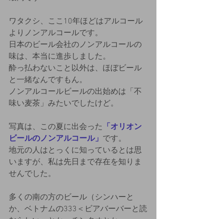
ワタクシ、ここ10年ほどはアルコール
よりノンアルコールです。
日本のビール会社のノンアルコールの
味は、本当に進歩しました。
酔っ払わないこと以外は、ほぼビール
と一緒なんですもん。
ノンアルコールビールの出始めは「不
味い麦茶」みたいでしたけど。
写真は、この夏に出会った
「オリオン
ビールのノンアルコール」
です。
地元の人はとっくに知っているとは思
いますが、私は先日まで存在を知りま
せんでした。
多くの南の方のビール（シンハーと
か、ベトナムの333＜ビアバーバーと読