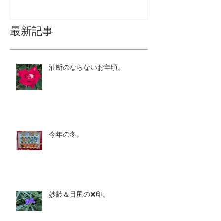
最新記事
油断のならないお年頃。
今年の冬。
妙齢＆目尻の❌印。