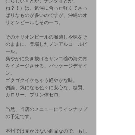
むらしい＞とか、チンタオとか、
ね？！）は、気候に合った軽くてさっ
ぱりなものが多いのですが、沖縄のオ
リオンビールもその一つ。
そのオリオンビールの喉越しや味をそ
のままに、登場したノンアルコールビ
ール。
爽やかに突き抜けるサンゴ礁の海の青
をイメージさせる、パッケージデザイ
ン。
ゴクゴクイケちゃう軽やかな味。
勿論、気になる色々に安心な、糖質、
カロリー、プリン体ゼロ。
当然、当店のメニューにラインナップ
の予定です。
本州では見かけない商品なので、もし