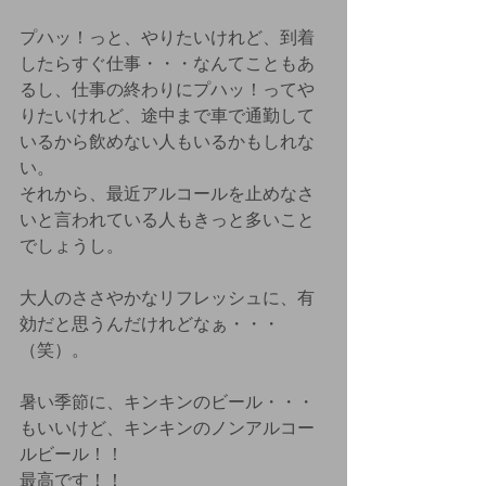
プハッ！っと、やりたいけれど、到着
したらすぐ仕事・・・なんてこともあ
るし、仕事の終わりにプハッ！ってや
りたいけれど、途中まで車で通勤して
いるから飲めない人もいるかもしれな
い。
それから、最近アルコールを止めなさ
いと言われている人もきっと多いこと
でしょうし。
大人のささやかなリフレッシュに、有
効だと思うんだけれどなぁ・・・
（笑）。
暑い季節に、キンキンのビール・・・
もいいけど、キンキンのノンアルコー
ルビール！！
最高です！！