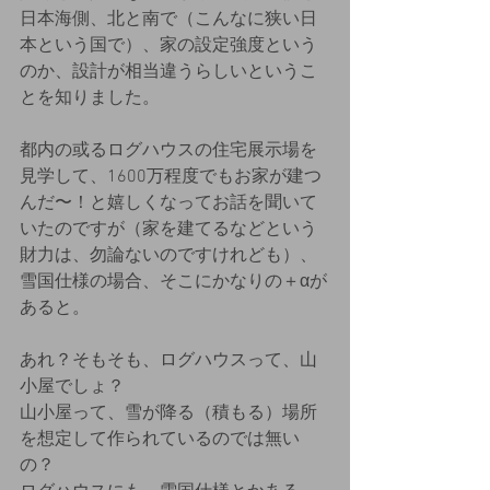
日本海側、北と南で（こんなに狭い日
本という国で）、家の設定強度という
のか、設計が相当違うらしいというこ
とを知りました。
都内の或るログハウスの住宅展示場を
見学して、1600万程度でもお家が建つ
んだ〜！と嬉しくなってお話を聞いて
いたのですが（家を建てるなどという
財力は、勿論ないのですけれども）、
雪国仕様の場合、そこにかなりの＋αが
あると。
あれ？そもそも、ログハウスって、山
小屋でしょ？
山小屋って、雪が降る（積もる）場所
を想定して作られているのでは無い
の？