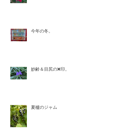
今年の冬。
妙齢＆目尻の❌印。
夏櫨のジャム