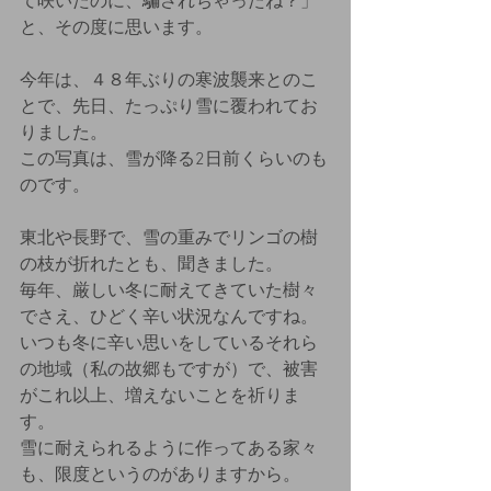
て咲いたのに、騙されちゃったね？」
と、その度に思います。
今年は、４８年ぶりの寒波襲来とのこ
とで、先日、たっぷり雪に覆われてお
りました。
この写真は、雪が降る2日前くらいのも
のです。
東北や長野で、雪の重みでリンゴの樹
の枝が折れたとも、聞きました。
毎年、厳しい冬に耐えてきていた樹々
でさえ、ひどく辛い状況なんですね。
いつも冬に辛い思いをしているそれら
の地域（私の故郷もですが）で、被害
がこれ以上、増えないことを祈りま
す。
雪に耐えられるように作ってある家々
も、限度というのがありますから。