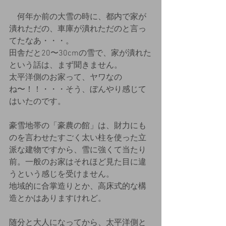
　何年か前の大雪の時に、都内で家が
潰れただの、車庫が潰れただのと言っ
てたなあ・・・。
田舎だと20〜30cmの雪で、家が潰れた
という話は、まず聞きません。
太平洋側のお家って、ヤワなの
ね〜！！・・・そう、ぼんやり感じて
はいたのです。
豪雪地帯の「豪農の館」は、財力にも
のを言わせたすごく太い柱を使った立
派な建物ですから、雪に強くて当たり
前。一般のお家はそれほど見た目に違
うという感じを受けません。
地域的に合掌造りとか、高床式的な構
造とかはありますけれど。
随分と大人になってから、太平洋側と