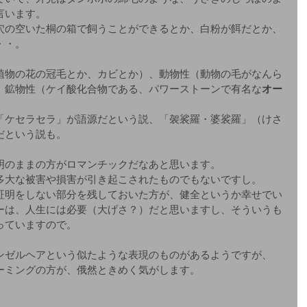
言います。
穴の空いた桐の箱で飼うことができるとか、白粉が餌だとか、
・・。
植物の花の冠毛とか、カビとか）、動物性（動物の毛がなんら
、鉱物性（ケイ酸化合物である、パワーストーンで有名な
オー
。
「ケセラセラ」が語源だという説、「袈裟羅・婆裟羅」（けさ
だという説も。
明のままの方がロマンチックだなあと思います。
多大な被害や損害が引き起こされたものでもないですし。
証明をしない部分を残しておいた方が、健全というか幸せでい
ーは、人生には必要（大げさ？）だと思いますし、そういうも
っていますので。
ンゼルヘアという似たような表現のものがあるようですが、
ーミングの方が、俄然ときめく気がします。