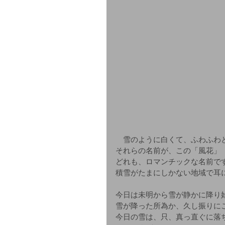
　雪のように白くて、ふわふわ
それらの名前が、この「風花」
どれも、ロマンチックな名前で
積雪がたまにしかない地域で耳
今日は未明から雪が静かに降り
雪が降った所為か、久し振りに
今日の雪は、只、真っ直ぐに落