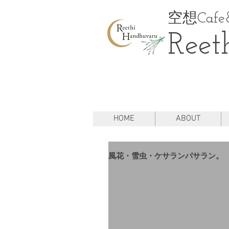
空想Cafe&
Reet
HOME
ABOUT
風花・雪虫・ケサランパサラン。