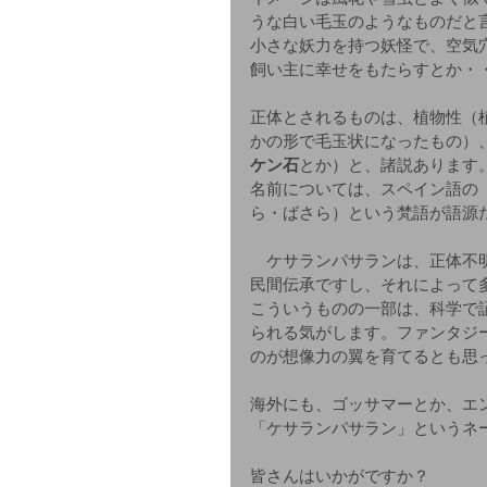
うな白い毛玉のようなものだと
小さな妖力を持つ妖怪で、空気
飼い主に幸せをもたらすとか・
正体とされるものは、植物性（
かの形で毛玉状になったもの）
ケン石
とか）と、諸説あります
名前については、スペイン語の
ら・ばさら）という梵語が語源
　ケサランパサランは、正体不
民間伝承ですし、それによって
こういうものの一部は、科学で
られる気がします。ファンタジ
のが想像力の翼を育てるとも思
海外にも、ゴッサマーとか、エ
「ケサランパサラン」というネ
皆さんはいかがですか？