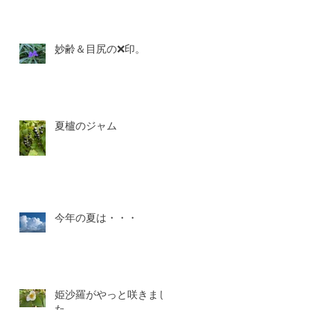
妙齢＆目尻の❌印。
夏櫨のジャム
今年の夏は・・・
姫沙羅がやっと咲きまし
た。