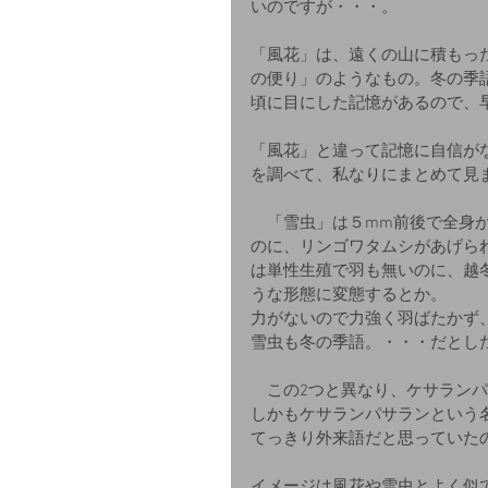
いのですが・・・。
「風花」は、遠くの山に積もっ
の便り」のようなもの。冬の季
頃に目にした記憶があるので、
「風花」と違って記憶に自信が
を調べて、私なりにまとめて見
　「雪虫」は５mm前後で全身
のに、リンゴワタムシがあげら
は単性生殖で羽も無いのに、越
うな形態に変態するとか。
力がないので力強く羽ばたかず
雪虫も冬の季語。・・・だとし
　この2つと異なり、ケサラン
しかもケサランパサランという
てっきり外来語だと思っていた
イメージは風花や雪虫とよく似