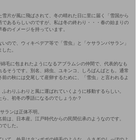
た雪片が風に飛ばされて、冬の晴れた日に里に届く「雪国から
語であるらしいのですが、私は冬の終わり・・・春の始まりの
早春のイメージを持っています。
ないので、ウィキペデア等で「雪虫」と「ケサランパサラン」
ました。
が綿毛に包まれたようになるアブラムシの仲間で、代表的なも
れるそうです。別名、綿虫、ユキンコ、しろばんばとも。通常
冬前の秋には交尾して産卵するために、「雪虫」と言われるよ
、ふわりふわりと風に運ばれていくように移動するらしい。
たら、初冬の季語になるのでしょうか？
パサランは正体不明。
名前は、日本産。江戸時代からの民間伝承のようなのです。
のでした。
ていて、外見はタンポポの綿毛のような、うさぎのしっぽのよ