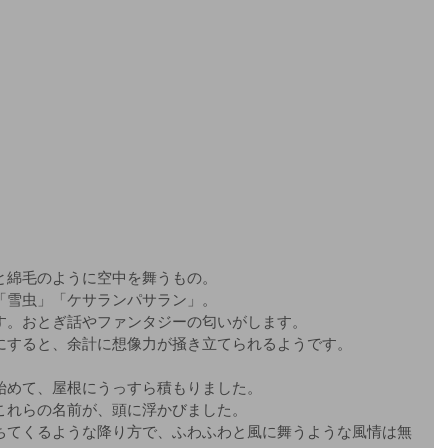
と綿毛のように空中を舞うもの。
「雪虫」「ケサランパサラン」。
す。おとぎ話やファンタジーの匂いがします。
にすると、余計に想像力が掻き立てられるようです。
始めて、屋根にうっすら積もりました。
これらの名前が、頭に浮かびました。
ちてくるような降り方で、ふわふわと風に舞うような風情は無