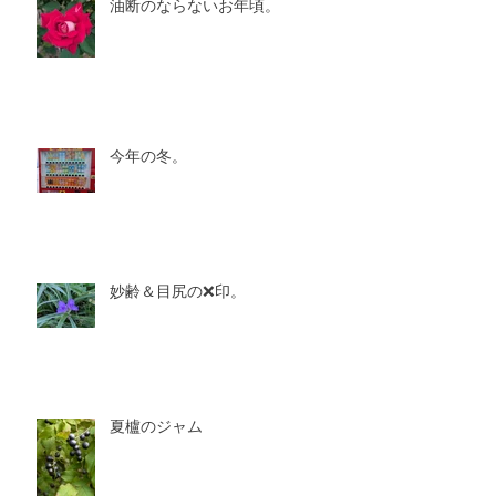
油断のならないお年頃。
今年の冬。
妙齢＆目尻の❌印。
夏櫨のジャム