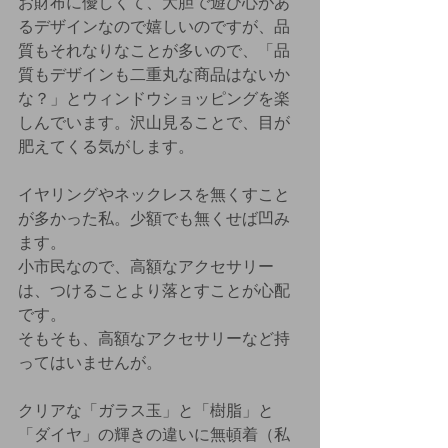
お財布に優しくて、大胆で遊び心があ
るデザインなので嬉しいのですが、品
質もそれなりなことが多いので、「品
質もデザインも二重丸な商品はないか
な？」とウィンドウショッピングを楽
しんでいます。沢山見ることで、目が
肥えてくる気がします。
イヤリングやネックレスを無くすこと
が多かった私。少額でも無くせば凹み
ます。
小市民なので、高額なアクセサリー
は、つけることより落とすことが心配
です。
そもそも、高額なアクセサリーなど持
ってはいませんが。
クリアな「ガラス玉」と「樹脂」と
「ダイヤ」の輝きの違いに無頓着（私