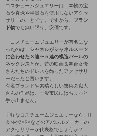
コスチュームジュエリーは、本物の宝
石や真珠や半貴石を使用しないアクセ
サリーのことです。ですから、
ブラン
ド物
でも無い限り、安価です。
　コスチュームジュエリーが有名にな
ったのは、
シャネルがシャネルスーツ
に合わせた３連〜５連の模造パールの
ネックレス
とか、昔の映画＆舞台女優
さんたちのドレスを飾ったアクセサリ
ーだったと言います。
有名ブランドや素晴らしい技術の職人
さんの作品は、一般市民にはちょっと
手が出ません。
手軽なコスチュームジュエリーなら、H
＆MやZARAなどのアパレルメーカーの
アクセサリーが代表格でしょうか？