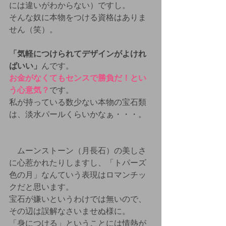
には違いがわからない）ですし。
そんな奴に本物をつける資格はありま
せん（笑）。
「気軽につけられてデザインがよけれ
ばいい」
んです。
お金がなくてもセンスで勝負だ！とい
う心意気？
です。
私が持っている数少ない本物の宝石類
は、淡水パールくらいかなぁ・・・。
　ムーンストーン（月長石）の美しさ
に心惹かれたりしますし、「トパーズ
色の月」なんていう表現はロマンチッ
クだと思います。
宝石が嫌いというわけでは無いので、
その辺は誤解なさいませぬ様に。
「身につける」ということには情熱が