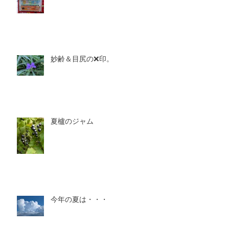
妙齢＆目尻の❌印。
夏櫨のジャム
今年の夏は・・・