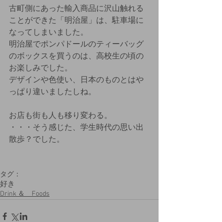
古町側にあった輸入商品に沢山触れる
ことができた「明治屋」は、駐車場に
なってしまいました。
明治屋でポンパドールのティーバッグ
のボックスを買うのは、高校生の頃の
お楽しみでした。
デザインや色使い、日本のものとはや
っぱり違いましたしね。
お店も街も人も移り変わる。
・・・そう感じた、学生時代の思い出
散歩？でした。
タグ：
好き
Drink ＆ Foods