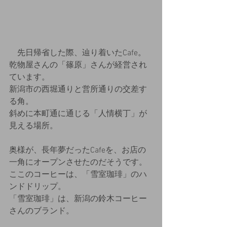
　先日帰省した際、辿り着いたCafe。
乾物屋さんの「篠原」さんが経営され
ています。
新潟市の西堀通りと営所通りの交差す
る角。
斜めに本町通に通じる「人情横丁」が
見える場所。
奥様が、長年夢だったCafeを、お店の
一角にオープンさせたのだそうです。
ここのコーヒーは、「雪室珈琲」のハ
ンドドリップ。
「雪室珈琲」は、新潟の鈴木コーヒー
さんのブランド。