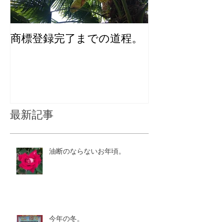
商標登録完了までの道程。
化粧品のユニ
インを考える
最新記事
油断のならないお年頃。
今年の冬。