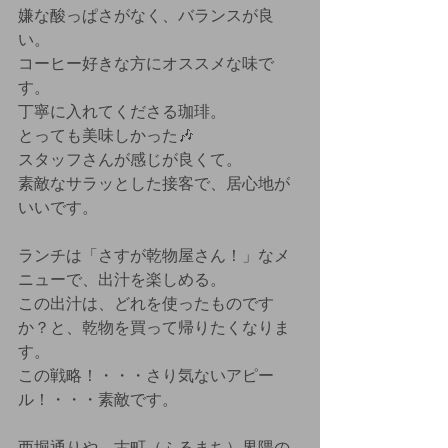
嫌な酸っぱさがなく、バランスが良
い。
コーヒー好きな方にオススメな味で
す。
丁寧に入れてくださる珈琲。
とっても美味しかった🎶
スタッフさんが感じが良くて。
素敵なサラッとした接客で、居心地が
いいです。
ランチは「さすが乾物屋さん！」なメ
ニューで、出汁を楽しめる。
この出汁は、どれを使ったものです
か？と、乾物を買って帰りたくなりま
す。
この戦略！・・・さり気ないアピー
ル！・・・素敵です。