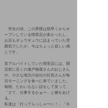
　学生の頃、この界隈は朝早くからオ
ープンしている喫茶店が多かったし、
お店もギュウギュウに詰まっていた雰
囲気でしたが、今はちょっと寂しい感
じです。
昔アルバイトしていた喫茶店には、開
店前に近くの瀬戸物屋さんのおじさん
や、小さな地元の会社の社長さんが毎
日モーニングを食べに来ていました。
毎朝、たわいもない話をして笑って、
「さて、仕事するかぁ〜」と腰をあげ
る。
私達は「行ってらっしゃ〜い！」「今