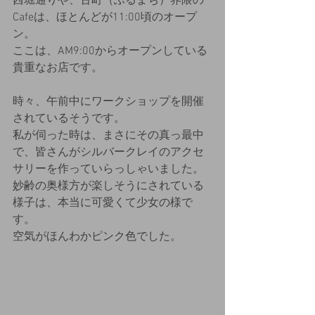
西堀通りや、古町（ふるまち）界隈の
Cafeは、ほとんどが11:00頃のオープ
ン。
ここは、AM9:00からオープンしている
貴重なお店です。
時々、午前中にワークショップを開催
されているそうです。
私が伺った時は、まさにその真っ最中
で、皆さんがシルバークレイのアクセ
サリーを作っていらっしゃいました。
妙齢の奥様方が楽しそうにされている
様子は、本当に可愛くて少女の様で
す。
空気がほんわかピンク色でした。