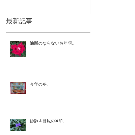
最新記事
油断のならないお年頃。
今年の冬。
妙齢＆目尻の❌印。