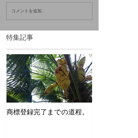
コメントを追加…
特集記事
商標登録完了までの道程。
化粧品のユニ
インを考える