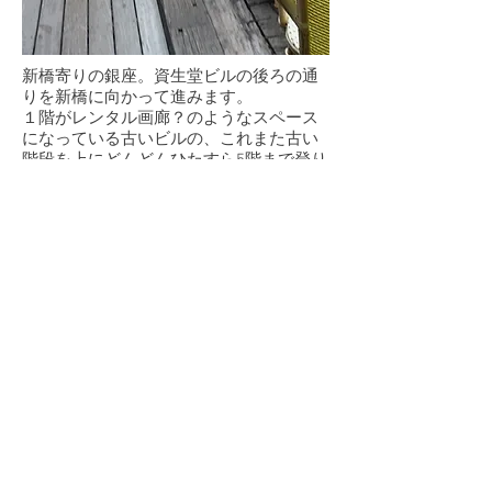
​新橋寄りの銀座。資生堂ビルの後ろの通
りを新橋に向かって進みます。
１階がレンタル画廊？のようなスペース
になっている古いビルの、これまた古い
階段を上にどんどんひたすら5階まで登り
ます。
励ましの言葉などが途中あったりして、
和みます。
ビルの屋上に建つ月のはなれ。ぽっかり
空いた都会の空が素敵。
冬はちょっと辛いけど、それ以外ならテ
ラス席もリラックスできると思います。
いや、むしろテラス席が、オススメか
も。
レトロなデザインがおしゃれなメニュ
ー。
ちょっと、クラフトエビング商會がデザ
イン監修したような。
午後二時からの営業で、昼間っからのア