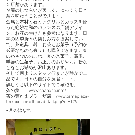
２店舗があります。
季節のしつらいが美しく、ゆっくり日本
茶を味わうことができます。
金属と木材と石とアクリルとガラスを使
った絶妙な和のバランスの店舗デザイ
ン。お花の生け方も参考になります。日
本の四季折々の楽しみ方を提案してい
て、茶道具、器、お茶もお菓子（予約が
必要なものも有り）も購入できます。春
のわさびのおこわ、夏の氷菓子、葛玉、
季節の生菓子、お正月のお餅やお汁粉な
どなどお勧めが沢山あります。
そして何よりスタッフ佇まいが静かで上
品です。日々の自分を反省・・・。
詳しくは以下のサイトでご確認を。
茶の葉
www.chanoha.info/
茶の葉たまプラーザ店
www.tamaplaza-
terrace.com/floor/detail.php?id=179
​●月のはなれ