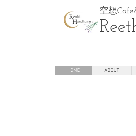
空想Cafe&
Reet
HOME
ABOUT