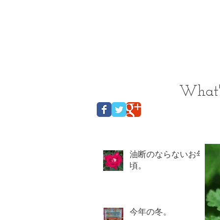
​緑に囲まれた小さな村で
Cafe&salonのオープンを
目指す店主のサイトです
​What
油断のならないお年
頃。
今年の冬。