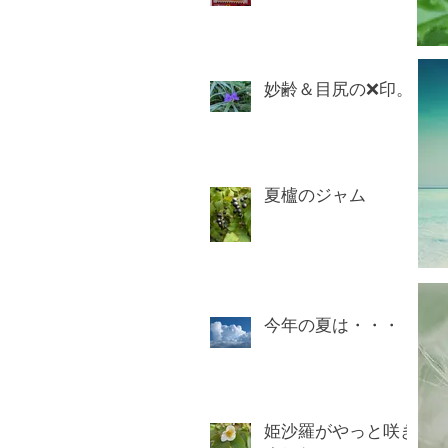
妙齢＆目尻の❌印。
夏櫨のジャム
今年の夏は・・・
姫沙羅がやっと咲き