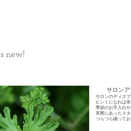
Foni Fen
's new!
の店内イ
Private Salon
サロンア
サロンのディスプ
ヒントになれば幸
季節のお手入れや
実際にあったスタ
つらつら綴ってお