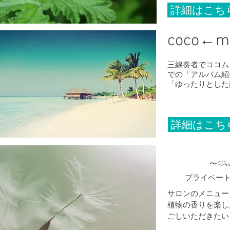
詳細はこち
coco←m
三線奏者でココム
での「アルバム紹
​「ゆったりとし
詳細はこち
Pri
〜
プライベート
​サロンのメニュ
植物の香りを楽し
ごしいただきたい