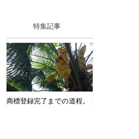
女（姫林檎）の鉢植え。 芍薬は切り花なら手に
入りやすいのですが、鉢植えは花屋さんに並び
ません。 アルプス乙女の鉢植えや苗は、ホーム
センターでも見つけにくい。 気が付くと、花の
季節が終わっていたり実がついた鉢の販売時期
から外れていたり...
特集記事
商標登録完了までの道程。
化粧品のユニ