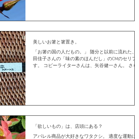
さんご存知の通り。...
美しいお箸と箸置き。
「お箸の国の人だもの。」 随分と以前に流れた、
田佳子さんの「味の素のほんだし」のCMのセリフ
す。 コピーライターさんは、矢谷健一さん。 さら
っと、素敵なコピーですね。 難しくない言葉なの
に、心にするりと落ちてくる。 温かい湯気の向こ
の和食が見える。...
「欲しいもの」は、店頭にある？
アパレル商品が大好きなワタクシ。 適度な運動に