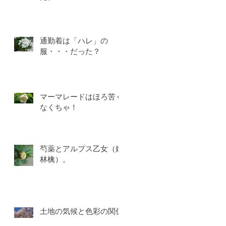
通勤着は「ハレ」の
服・・・だった？
愛
の
向
、
マーマレードはほろ苦く
なくちゃ！
芍薬とアルプス乙女（姫
林檎）。
土地の気候と色彩の関係