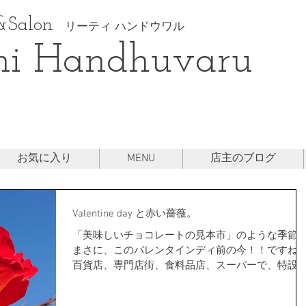
Salon
リーティ ハンドウワル
hi Handhuvaru
お気に入り
MENU
店主のブログ
Valentine day と赤い薔薇。
「美味しいチョコレートの見本市」のような季節
まさに、このバレンタインディ前の今！！ですね
百貨店、専門店街、食料品店、スーパーで、特設
場が設けられます。 日本のバレンタインディは、
菓子メーカーや百貨店が企んだイベントなのは、