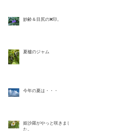
な
に
か
妙齢＆目尻の❌印。
て
夏櫨のジャム
い
、
せ
今年の夏は・・・
キ
姫沙羅がやっと咲きまし
た。