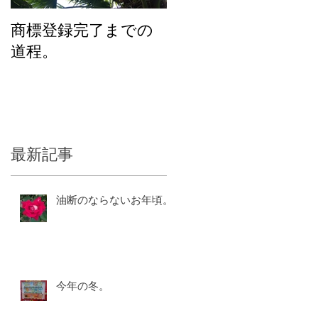
商標登録完了までの
化粧品のユニバーサ
道程。
ルデザインを考える
三
で
最新記事
う
油断のならないお年頃。
今年の冬。
な