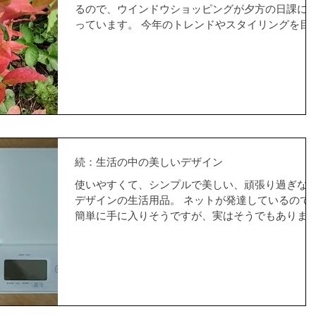
るので、ウインドウショッピングが夕方の日課に
っています。 今年のトレンドやスタイリングを目
できるので、楽しんでいます。 ただ・・・随分前
ら、店頭商品がつまらなくなってきたなぁと感じ
います。 いや・・・あの・・・。...
続：生活の中の美しいデザイン
使いやすくて、シンプルで美しい、頑張り過ぎな
デザインの生活用品。 ネットが発達しているので
簡単に手に入りそうですが、実はそうでもありま
ん。こんなに情報が飛び交っているはずなのに。
「存在」そのものを知らないと、検索する適当な
ーワードがみつからないのです。実際に見たこ...