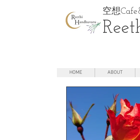
空想Cafe&
Reet
HOME
ABOUT