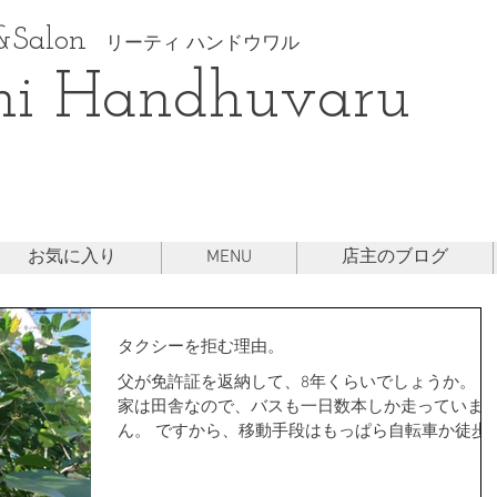
Salon
リーティ ハンドウワル
hi Handhuvaru
お気に入り
MENU
店主のブログ
タクシーを拒む理由。
父が免許証を返納して、8年くらいでしょうか。 実
家は田舎なので、バスも一日数本しか走っていま
ん。 ですから、移動手段はもっぱら自転車か徒歩
晴天が続かない雪国のこの季節。 荒れている日の
動は大変です。 病院や医院、図書館、スーパー、