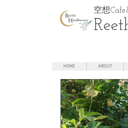
空想Cafe&
Reet
HOME
ABOUT