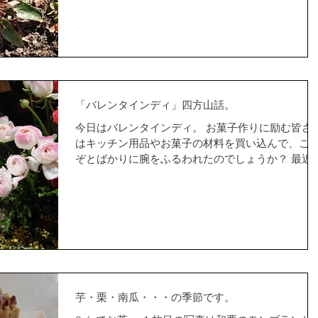
ている。 美味しいですよ！！...
「バレンタインディ」四方山話。
今日はバレンタインディ。 お菓子作りに励む皆さ
はキッチン用品やお菓子の材料を買い込んで、こ
ぞとばかりに腕をふるわれたのでしょうか？ 最近
日本でのみ発達した？「愛の告白の日」の効用は
れて、普段目に触れることもない海外の珍しいチ
コレートや高級ブランドのチョコレートを、...
芋・栗・南瓜・・・の季節です。