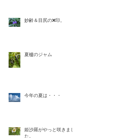
こ
ぐ
妙齢＆目尻の❌印。
で
夏櫨のジャム
の
い
コ
今年の夏は・・・
い
け
姫沙羅がやっと咲きまし
た。