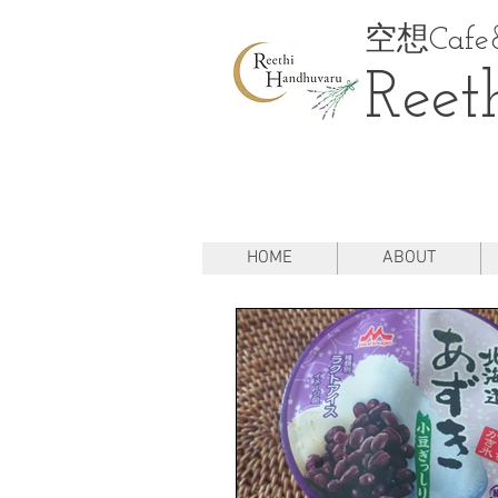
空想Cafe&
Reet
HOME
ABOUT