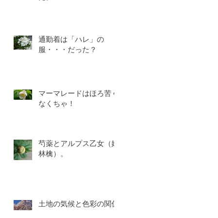
通勤着は「ハレ」の
活
服・・・だった？
な
ま
を
マーマレードはほろ苦く
なくちゃ！
芍薬とアルプス乙女（姫
林檎）。
」
パ
必
土地の気候と色彩の関係
い
れ