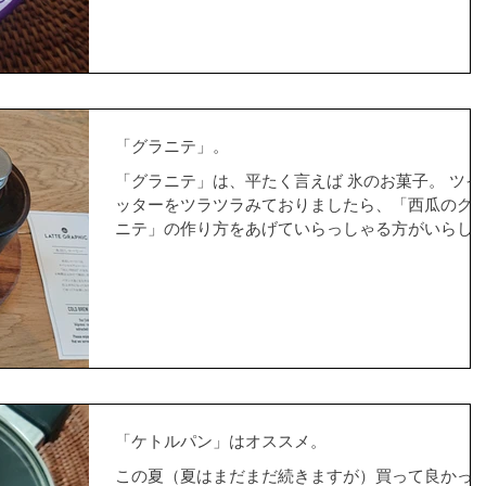
い。...
「グラニテ」。
「グラニテ」は、平たく言えば 氷のお菓子。 ツイ
ッターをツラツラみておりましたら、「西瓜のグ
ニテ」の作り方をあげていらっしゃる方がいらし
て。 作り方も、それほど難しくありません。 キッ
チリ、メモを取りました。 色合いも食感も夏にピ
タリですものね。...
「ケトルパン」はオススメ。
この夏（夏はまだまだ続きますが）買って良かっ