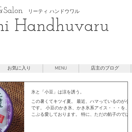
Salon
リーティ ハンドウワル
hi Handhuvaru
お気に入り
MENU
店主のブログ
氷と「小豆」は涼を誘う。
この暑くてキツイ夏。 最近、ハマっているのが小
です。 小豆のかき氷、かき氷系アイス・・・を、
こぶる愛しております。 特に、ただの餡子のでは
く、小豆を粒立せたものを使用しているアイスが
りません！！ ちょっと塩味を感じるのが又、嬉し