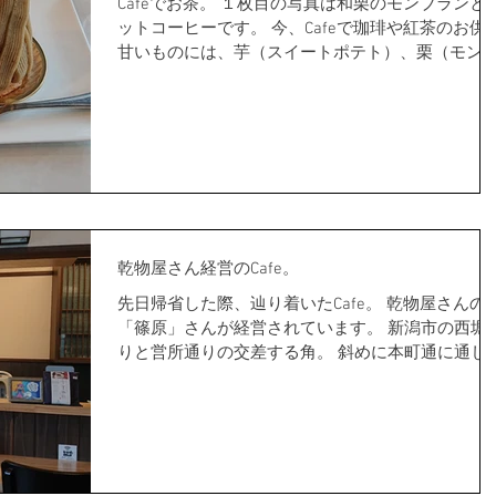
Cafeでお茶。 １枚目の写真は和栗のモンブランと
ットコーヒーです。 今、Cafeで珈琲や紅茶のお供
甘いものには、芋（スイートポテト）、栗（モン
ランケーキ）、南瓜（パイ）、林檎のタルトタタ
ン、無花果のコンポートなどなど・・・秋の味覚
満載です。...
乾物屋さん経営のCafe。
先日帰省した際、辿り着いたCafe。 乾物屋さんの
「篠原」さんが経営されています。 新潟市の西堀
りと営所通りの交差する角。 斜めに本町通に通じ
「人情横丁」が見える場所。 奥様が、長年夢だっ
Cafeを、お店の一角にオープンさせたのだそうで
す。...