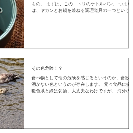
もの。 まずは、このニトリのケトルパン。 つまり
は、ヤカンとお鍋を兼ねる調理道具の一つという
となのですが。 ウチの小さなヤカンが、お湯を注
時に何故か少しずつ水が溢れるのです。 毎回それ
は、不便ですし。...
その色危険！？
食べ物として命の危険を感じるというのか、食欲
湧かない色というのが存在します。 元々食品に多
暖色系と緑は勿論、大丈夫なわけですが。 海外の
ンビニとか輸入食料品ショップで見かけるどぎつ
色素のもの。 体に悪そう・・って、思わず腰が引
ます。...