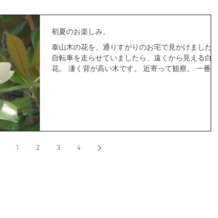
初夏のお楽しみ。
泰山木の花を、通りすがりのお宅で見かけました
自転車を走らせていましたら、遠くから見える白
花。 凄く背が高い木です。 近寄って観察。 一番近
い距離で見ることができたお花でも、見上げる感
です。 良い香りがするはず（嗅いだことが無いの
で）なのですが、遠すぎました。...
1
2
3
4