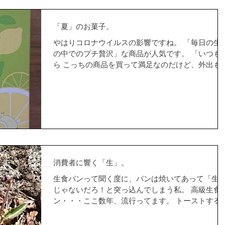
「夏」のお菓子。
やはりコロナウイルスの影響ですね。 「毎日の生
の中でのプチ贅沢」な商品が人気です。 「いつも
ら こっちの商品を買って満足なのだけど、外出も
まならなくて気分転換できないし、今日はこっち
試してみようかな？ちょっと高めなのだけど」。...
消費者に響く「生」。
生食パンって聞く度に、パンは焼いてあって「生
じゃないだろ！と突っ込んでしまう私。 高級生食
ン・・・ここ数年、流行ってます。 トーストする
要がない美味しい食パンですよ！とアピールして
る。 是非、そのまま食してください！とお勧めさ