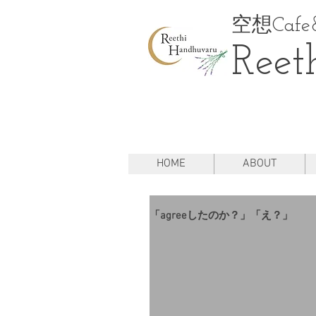
空想Cafe&
Reet
HOME
ABOUT
「agreeしたのか？」「え？」