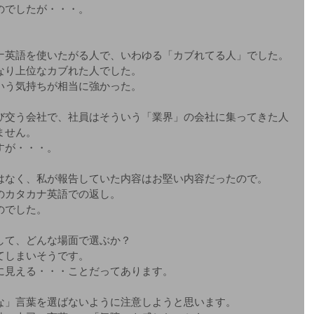
のでしたが・・・。
ナ英語を使いたがる人で、いわゆる「カブれてる人」でした。
なり上位なカブれた人でした。
いう気持ちが相当に強かった。
び交う会社で、社員はそういう「業界」の会社に集ってきた人
ません。
すが・・・。
はなく、私が報告していた内容はお堅い内容だったので。
のカタカナ英語での返し。
のでした。
して、どんな場面で選ぶか？
てしまいそうです。
に見える・・・ことだってあります。
な」言葉を選ばないように注意しようと思います。