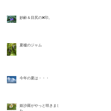
妙齢＆目尻の❌印。
夏櫨のジャム
今年の夏は・・・
姫沙羅がやっと咲きまし
た。