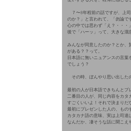
使いすぎる人を、軽薄に感じる
　７〜8年程前の話ですが、上司
のか？」と言われて、「勿論で
心の中では思わず「え？・・・
後で「ハーッ」って、大きな溜
みんなが同意したのか？とか、
がある？？って。
日本語に無いニュアンスの言葉
でしょう？
　その時、ぼんやり思い出したの
最初の人が日本語できちんとプ
二番目の人が、同じ内容をカタ
すごくいいよ！それで決まりだ
最初にプレゼンした人の、もの
カタカナ語の意味、実は上司達
なんだか、凄そうな話に聞こえ