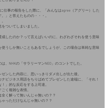
ことがありませんか？
に仕事の報告をした際に、「みんなはagree（アグリー）した
す。」と答えたものの・・・。
」。
息をついてしまいました。
賛成したのか？って言えばいいのに、わざわざそれを使う意味
を使うしか無いこともあるでしょうが、この場合は単純な意味
は、NHKの「サラリーマンNEO」のコントでした。
レゼンした内容に、思いっきりダメ出しが出た後。
カナビジネス用語をちりばめてプレゼンした途端に、「それ！
な！」的な反応をする上司達。
すごく複雑な表情。
は全く解って無いんじゃ無いの？？
ちゃっただけなんじゃ無いの？？