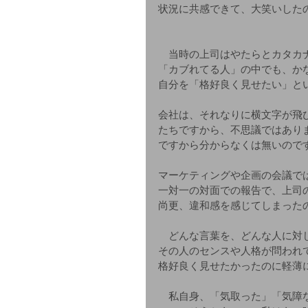
状況に共感できて、大笑いした
　当時の上司はやたらとカタカ
「カブれてる人」の中でも、か
自分を「格好良く見せたい」と
会社は、それなりに横文字が飛
たちですから、不思議ではあり
ですから分からなくは無いので
マーケティングや企画の会議で
一対一の対面での報告で、上司
尚更、違和感を感じてしまった
　どんな言葉を、どんな人に対
その人のセンスや人格が問われ
格好良く見せたかったのに軽薄
　私自身、「気取った」「気障