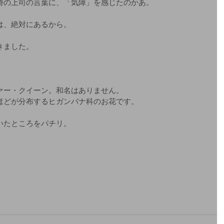
時の上司の言葉に、「気障」を感じたのかあ。
は、絶対にあるから。
。
きました。
ァー・クイーン。和名はありません。
ほどが分布するヒガンバナ科のお花です。
いたところをパチリ。