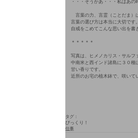
・・・そうかあ・・・私はあの
　言葉の力、言霊（ことだま）
言葉の選び方は本当に大切です
自戒をこめてこんな思い出を書
＊＊＊＊＊
写真は、ヒメノカリス・サルフ
中南米と西インド諸島に３０種
甘い香りです。
近所のお宅の植木鉢で、咲いて
タグ：
びっくり！
仕事